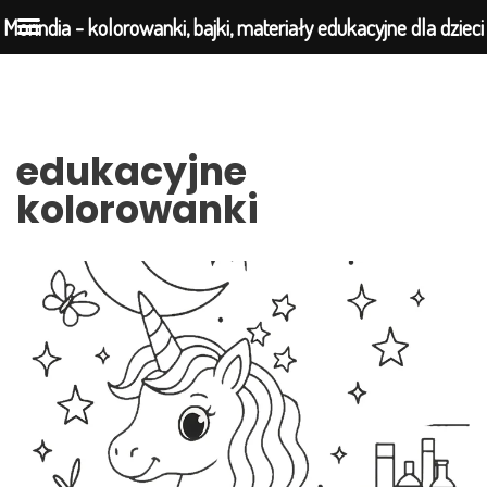
Morindia - kolorowanki, bajki, materiały edukacyjne dla dzieci
Przejdź
do
edukacyjne
treści
kolorowanki