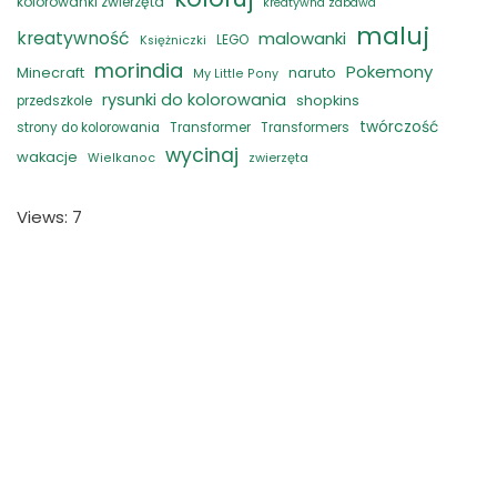
kolorowanki zwierzęta
kreatywna zabawa
maluj
kreatywność
malowanki
LEGO
Księżniczki
morindia
Pokemony
naruto
Minecraft
My Little Pony
rysunki do kolorowania
shopkins
przedszkole
twórczość
strony do kolorowania
Transformer
Transformers
wycinaj
wakacje
zwierzęta
Wielkanoc
Views: 7