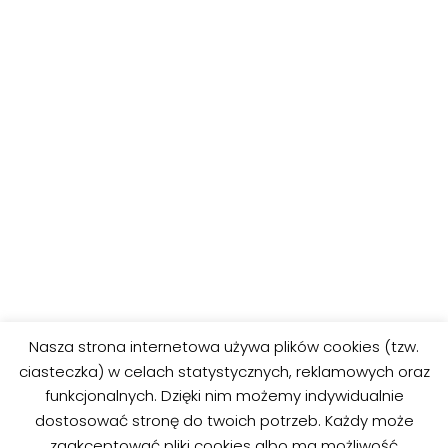
POPRZEDNIE
DALEJ
Nasza strona internetowa używa plików cookies (tzw.
Kolorowanki ze
Kolorowanki ze
ciasteczka) w celach statystycznych, reklamowych oraz
zwierzętami 35
zwierzętami 37
funkcjonalnych. Dzięki nim możemy indywidualnie
dostosować stronę do twoich potrzeb. Każdy może
zaakceptować pliki cookies albo ma możliwość