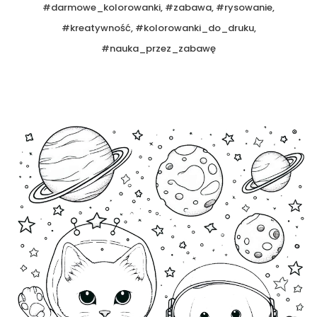
#darmowe_kolorowanki, #zabawa, #rysowanie,
#kreatywność, #kolorowanki_do_druku,
#nauka_przez_zabawę