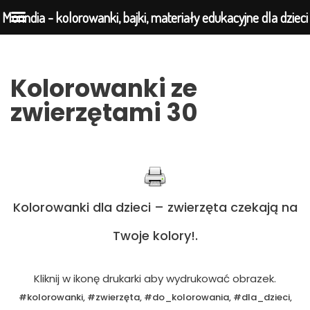
Morindia - kolorowanki, bajki, materiały edukacyjne dla dzieci
Przejdź
Kolorowanki ze
do
zwierzętami 30
treści
Kolorowanki dla dzieci – zwierzęta czekają na
Twoje kolory!.
Kliknij w ikonę drukarki aby wydrukować obrazek.
#kolorowanki, #zwierzęta, #do_kolorowania, #dla_dzieci,