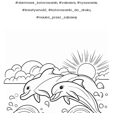
#darmowe_kolorowanki, #zabawa, #rysowanie,
#kreatywność, #kolorowanki_do_druku,
#nauka_przez_zabawę