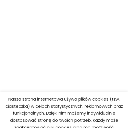
POPRZEDNIE
DALEJ
Nasza strona internetowa używa plików cookies (tzw.
Kolorowanki ze
Kolorowanki ze
ciasteczka) w celach statystycznych, reklamowych oraz
zwierzętami 17
zwierzętami 19
funkcjonalnych. Dzięki nim możemy indywidualnie
dostosować stronę do twoich potrzeb. Każdy może
zaakceptować pliki cookies albo ma możliwość