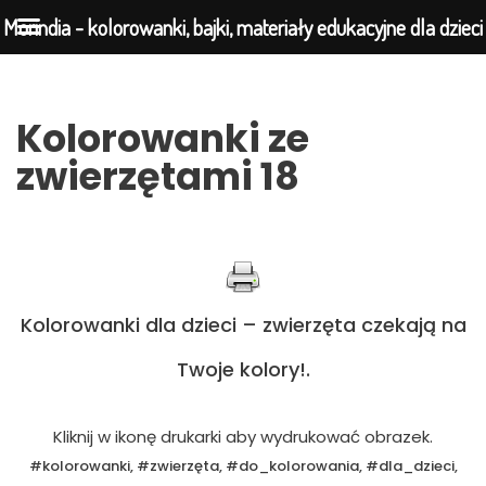
Morindia - kolorowanki, bajki, materiały edukacyjne dla dzieci
Przejdź
Kolorowanki ze
do
zwierzętami 18
treści
Kolorowanki dla dzieci – zwierzęta czekają na
Twoje kolory!.
Kliknij w ikonę drukarki aby wydrukować obrazek.
#kolorowanki, #zwierzęta, #do_kolorowania, #dla_dzieci,