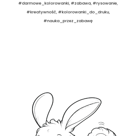
#darmowe_kolorowanki, #zabawa, #rysowanie,
#kreatywność, #kolorowanki_do_druku,
#nauka_przez_zabawę