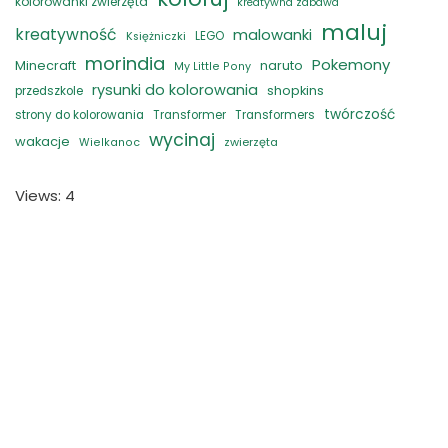
kolorowanki zwierzęta
kreatywna zabawa
maluj
kreatywność
malowanki
LEGO
Księżniczki
morindia
Pokemony
naruto
Minecraft
My Little Pony
rysunki do kolorowania
shopkins
przedszkole
twórczość
strony do kolorowania
Transformer
Transformers
wycinaj
wakacje
zwierzęta
Wielkanoc
Views: 4