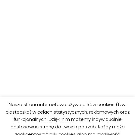
POPRZEDNIE
DALEJ
Nasza strona internetowa używa plików cookies (tzw.
Kolorowanki ze
Kolorowanki ze
ciasteczka) w celach statystycznych, reklamowych oraz
zwierzętami 28
zwierzętami 30
funkcjonalnych. Dzięki nim możemy indywidualnie
dostosować stronę do twoich potrzeb. Każdy może
zaakceptować pliki cookies albo ma możliwość