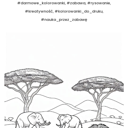
#darmowe_kolorowanki, #zabawa, #rysowanie,
#kreatywność, #kolorowanki_do_druku,
#nauka_przez_zabawę