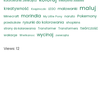
kolorowanki zwierzęta
kreatywna zabawa
maluj
kreatywność
malowanki
LEGO
Księżniczki
morindia
Pokemony
naruto
Minecraft
My Little Pony
rysunki do kolorowania
shopkins
przedszkole
twórczość
strony do kolorowania
Transformer
Transformers
wycinaj
wakacje
zwierzęta
Wielkanoc
Views: 12