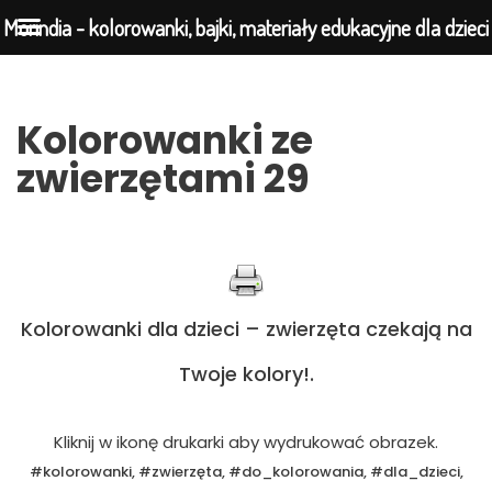
Morindia - kolorowanki, bajki, materiały edukacyjne dla dzieci
Przejdź
Kolorowanki ze
do
zwierzętami 29
treści
Kolorowanki dla dzieci – zwierzęta czekają na
Twoje kolory!.
Kliknij w ikonę drukarki aby wydrukować obrazek.
#kolorowanki, #zwierzęta, #do_kolorowania, #dla_dzieci,