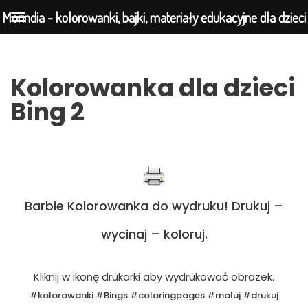
Morindia - kolorowanki, bajki, materiały edukacyjne dla dzieci
Przejdź
Kolorowanka dla dzieci
do
Bing 2
treści
Barbie Kolorowanka do wydruku! Drukuj –
wycinaj – koloruj.
Kliknij w ikonę drukarki aby wydrukować obrazek.
#kolorowanki #Bings #coloringpages #maluj #drukuj