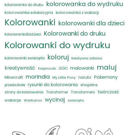
kolorowanka do wydruku
kolorowanka do druku
kolorowanka edukacyjna
kolorowanka z wakacji
Kolorowanki
kolorowanki dla dzieci
Kolorowanki do druku
kolorowankidladzieci
Kolorowanki do wydruku
koloruj
kolorowanki zwierzęta
kreatywna zabawa
maluj
kreatywność
malowanki
LEGO
Księżniczki
morindia
Pokemony
naruto
Minecraft
My Little Pony
rysunki do kolorowania
shopkins
przedszkole
twórczość
strony do kolorowania
Transformer
Transformers
wycinaj
wakacje
zwierzęta
Wielkanoc