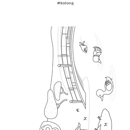
#koloruj