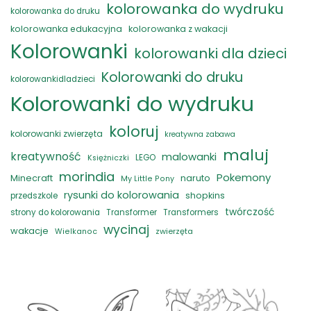
kolorowanka do wydruku
kolorowanka do druku
kolorowanka edukacyjna
kolorowanka z wakacji
Kolorowanki
kolorowanki dla dzieci
Kolorowanki do druku
kolorowankidladzieci
Kolorowanki do wydruku
koloruj
kolorowanki zwierzęta
kreatywna zabawa
maluj
kreatywność
malowanki
LEGO
Księżniczki
morindia
Pokemony
naruto
Minecraft
My Little Pony
rysunki do kolorowania
shopkins
przedszkole
twórczość
strony do kolorowania
Transformer
Transformers
wycinaj
wakacje
zwierzęta
Wielkanoc