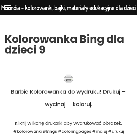
Morindia - kolorowanki, bajki, materiały edukacyjne dla dzieci
Przejdź
Kolorowanka Bing dla
do
dzieci 9
treści
Barbie Kolorowanka do wydruku! Drukuj –
wycinaj – koloruj.
Kliknij w ikonę drukarki aby wydrukować obrazek.
#kolorowanki #Bings #coloringpages #maluj #drukuj