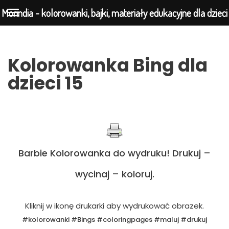
Morindia - kolorowanki, bajki, materiały edukacyjne dla dzieci
Przejdź
Kolorowanka Bing dla
do
dzieci 15
treści
Barbie Kolorowanka do wydruku! Drukuj –
wycinaj – koloruj.
Kliknij w ikonę drukarki aby wydrukować obrazek.
#kolorowanki #Bings #coloringpages #maluj #drukuj