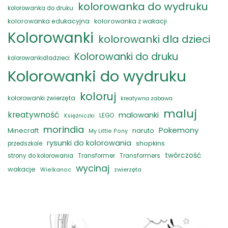
kolorowanka do wydruku
kolorowanka do druku
kolorowanka edukacyjna
kolorowanka z wakacji
Kolorowanki
kolorowanki dla dzieci
Kolorowanki do druku
kolorowankidladzieci
Kolorowanki do wydruku
koloruj
kolorowanki zwierzęta
kreatywna zabawa
maluj
kreatywność
malowanki
LEGO
Księżniczki
morindia
Pokemony
naruto
Minecraft
My Little Pony
rysunki do kolorowania
shopkins
przedszkole
twórczość
strony do kolorowania
Transformer
Transformers
wycinaj
wakacje
zwierzęta
Wielkanoc