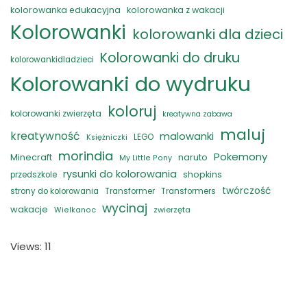
kolorowanka edukacyjna
kolorowanka z wakacji
Kolorowanki
kolorowanki dla dzieci
Kolorowanki do druku
kolorowankidladzieci
Kolorowanki do wydruku
koloruj
kolorowanki zwierzęta
kreatywna zabawa
maluj
kreatywność
malowanki
LEGO
Księżniczki
morindia
Pokemony
naruto
Minecraft
My Little Pony
rysunki do kolorowania
shopkins
przedszkole
twórczość
strony do kolorowania
Transformer
Transformers
wycinaj
wakacje
zwierzęta
Wielkanoc
Views: 11