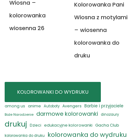
Wiosna –
Kolorowanka Pani
kolorowanka
Wiosna z motylami
wiosenna 26
– wiosenna
kolorowanka do
druku
KOLOROWANKI DO WYDRUKU
anime
Barbie i przyjaciele
among us
Avengers
Autoboty
darmowe kolorowanki
Boże Narodzenie
dinozaury
drukuj
Gacha Club
Dzieci
edukacyjne kolorowanki
kolorowanka do wydruku
kolorowanka do druku