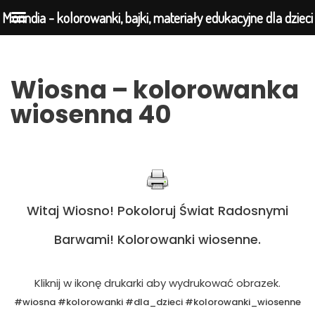
Morindia - kolorowanki, bajki, materiały edukacyjne dla dzieci
Przejdź
Wiosna – kolorowanka
do
wiosenna 40
treści
Witaj Wiosno! Pokoloruj Świat Radosnymi
Barwami! Kolorowanki wiosenne.
Kliknij w ikonę drukarki aby wydrukować obrazek.
#wiosna #kolorowanki #dla_dzieci #kolorowanki_wiosenne