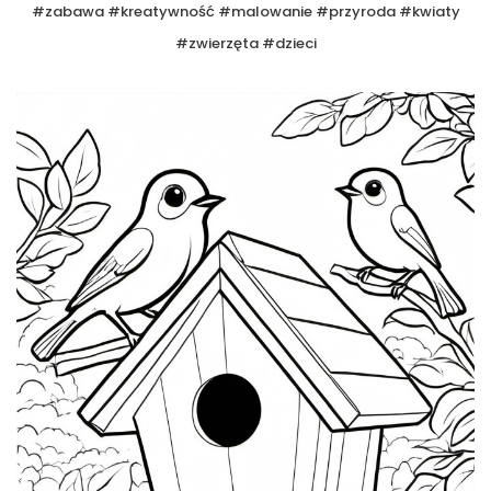
#zabawa #kreatywność #malowanie #przyroda #kwiaty
#zwierzęta #dzieci