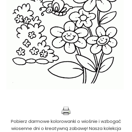
Pobierz darmowe kolorowanki o wiośnie i wzbogać
wiosenne dni o kreatywną zabawę! Nasza kolekcja