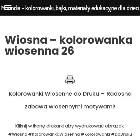
Morindia - kolorowanki, bajki, materiały edukacyjne dla dzieci
Przejdź
Wiosna – kolorowanka
do
wiosenna 26
treści
Kolorowanki Wiosenne do Druku – Radosna
zabawa wiosennymi motywami!
Kliknij w ikonę drukarki aby wydrukować obrazek.
#Wiosna #KolorowankaWiosenna #Kolorowanki #DoDruku