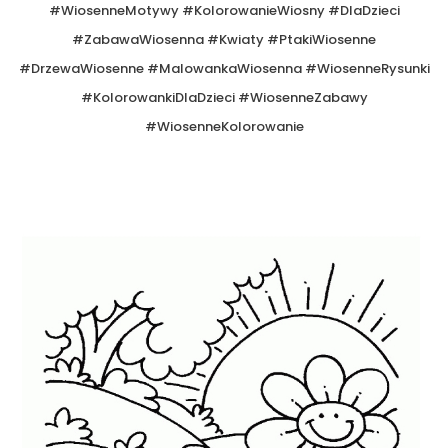
#WiosenneMotywy #KolorowanieWiosny #DlaDzieci
#ZabawaWiosenna #Kwiaty #PtakiWiosenne
#DrzewaWiosenne #MalowankaWiosenna #WiosenneRysunki
#KolorowankiDlaDzieci #WiosenneZabawy
#WiosenneKolorowanie