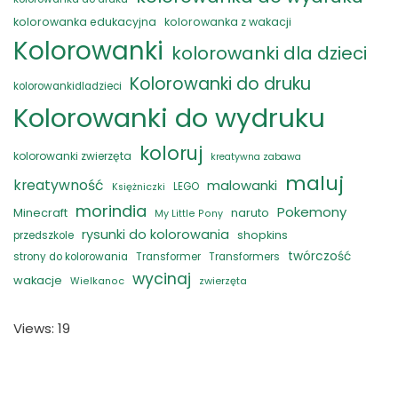
kolorowanka edukacyjna
kolorowanka z wakacji
Kolorowanki
kolorowanki dla dzieci
Kolorowanki do druku
kolorowankidladzieci
Kolorowanki do wydruku
koloruj
kolorowanki zwierzęta
kreatywna zabawa
maluj
kreatywność
malowanki
LEGO
Księżniczki
morindia
Pokemony
naruto
Minecraft
My Little Pony
rysunki do kolorowania
shopkins
przedszkole
twórczość
strony do kolorowania
Transformer
Transformers
wycinaj
wakacje
zwierzęta
Wielkanoc
Views: 19