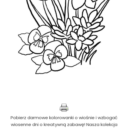
Pobierz darmowe kolorowanki o wiośnie i wzbogać
wiosenne dni o kreatywną zabawę! Nasza kolekcja