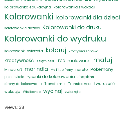
kolorowanka edukacyjna
kolorowanka z wakacji
Kolorowanki
kolorowanki dla dzieci
Kolorowanki do druku
kolorowankidladzieci
Kolorowanki do wydruku
koloruj
kolorowanki zwierzęta
kreatywna zabawa
maluj
kreatywność
malowanki
LEGO
Księżniczki
morindia
Pokemony
naruto
Minecraft
My Little Pony
rysunki do kolorowania
shopkins
przedszkole
twórczość
strony do kolorowania
Transformer
Transformers
wycinaj
wakacje
zwierzęta
Wielkanoc
Views: 38