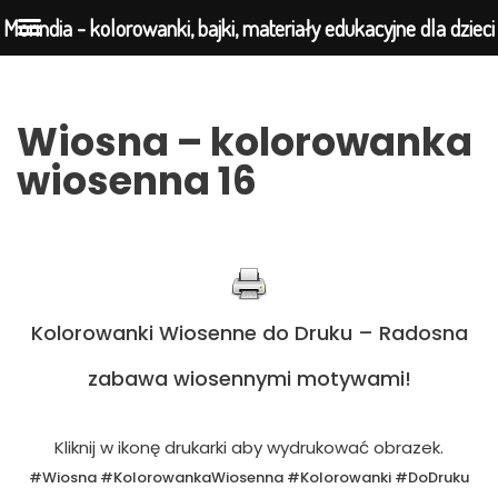
Morindia - kolorowanki, bajki, materiały edukacyjne dla dzieci
Przejdź
Wiosna – kolorowanka
do
wiosenna 16
treści
Kolorowanki Wiosenne do Druku – Radosna
zabawa wiosennymi motywami!
Kliknij w ikonę drukarki aby wydrukować obrazek.
#Wiosna #KolorowankaWiosenna #Kolorowanki #DoDruku