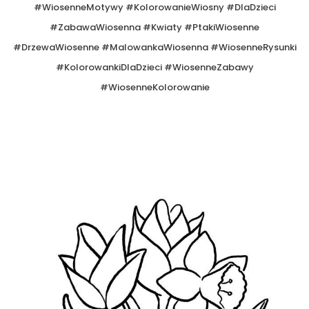
#WiosenneMotywy #KolorowanieWiosny #DlaDzieci
#ZabawaWiosenna #Kwiaty #PtakiWiosenne
#DrzewaWiosenne #MalowankaWiosenna #WiosenneRysunki
#KolorowankiDlaDzieci #WiosenneZabawy
#WiosenneKolorowanie