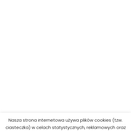
POPRZEDNIE
DALEJ
Nasza strona internetowa używa plików cookies (tzw.
Squishmallows
Squishmallows
ciasteczka) w celach statystycznych, reklamowych oraz
kolorowanka 3
kolorowanka 5