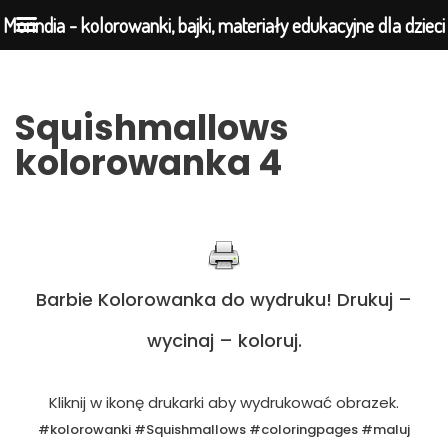
Morindia - kolorowanki, bajki, materiały edukacyjne dla dzieci
Przejdź
Squishmallows
do
kolorowanka 4
treści
Barbie Kolorowanka do wydruku! Drukuj –
wycinaj – koloruj.
Kliknij w ikonę drukarki aby wydrukować obrazek.
#kolorowanki #Squishmallows #coloringpages #maluj