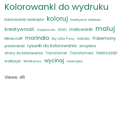
Kolorowanki do wydruku
koloruj
kolorowanki zwierzęta
kreatywna zabawa
maluj
kreatywność
malowanki
LEGO
Księżniczki
morindia
Pokemony
naruto
Minecraft
My Little Pony
rysunki do kolorowania
shopkins
przedszkole
twórczość
strony do kolorowania
Transformer
Transformers
wycinaj
wakacje
zwierzęta
Wielkanoc
Views: 46