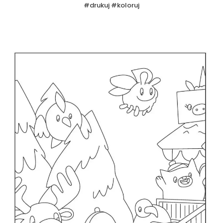
#drukuj #koloruj