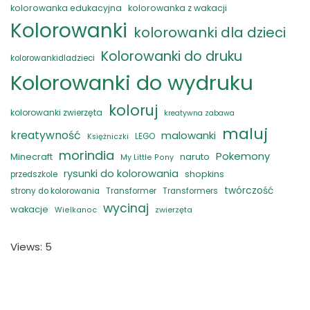
kolorowanka edukacyjna
kolorowanka z wakacji
Kolorowanki
kolorowanki dla dzieci
Kolorowanki do druku
kolorowankidladzieci
Kolorowanki do wydruku
koloruj
kolorowanki zwierzęta
kreatywna zabawa
maluj
kreatywność
malowanki
LEGO
Księżniczki
morindia
Pokemony
naruto
Minecraft
My Little Pony
rysunki do kolorowania
shopkins
przedszkole
twórczość
strony do kolorowania
Transformer
Transformers
wycinaj
wakacje
zwierzęta
Wielkanoc
Views: 5