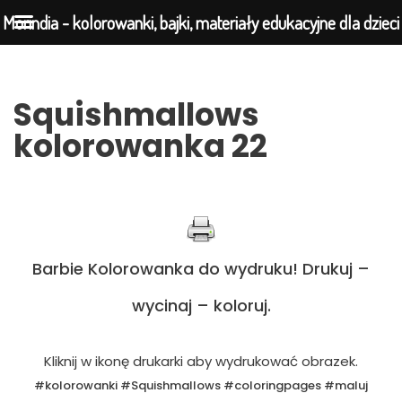
Morindia - kolorowanki, bajki, materiały edukacyjne dla dzieci
Przejdź
Squishmallows
do
kolorowanka 22
treści
Barbie Kolorowanka do wydruku! Drukuj –
wycinaj – koloruj.
Kliknij w ikonę drukarki aby wydrukować obrazek.
#kolorowanki #Squishmallows #coloringpages #maluj