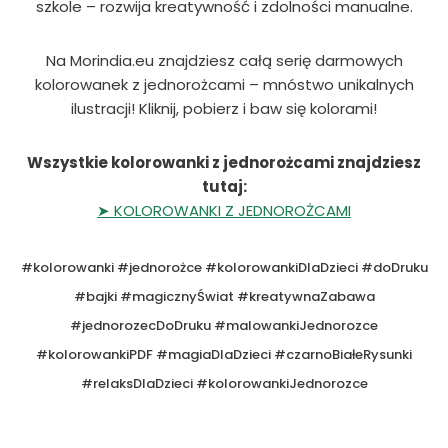
szkole – rozwija kreatywność i zdolności manualne.
Na Morindia.eu znajdziesz całą serię darmowych
kolorowanek z jednorożcami – mnóstwo unikalnych
ilustracji! Kliknij, pobierz i baw się kolorami!
Wszystkie kolorowanki z jednorożcami znajdziesz
tutaj:
➤ KOLOROWANKI Z JEDNOROŻCAMI
#kolorowanki #jednorożce #kolorowankiDlaDzieci #doDruku
#bajki #magicznyŚwiat #kreatywnaZabawa
#jednorozecDoDruku #malowankiJednorozce
#kolorowankiPDF #magiaDlaDzieci #czarnoBiałeRysunki
#relaksDlaDzieci #kolorowankiJednorozce