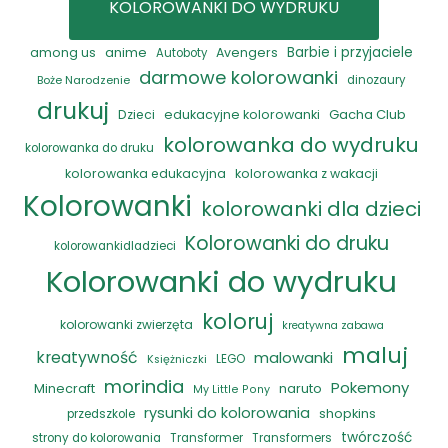
KOLOROWANKI DO WYDRUKU
anime
Barbie i przyjaciele
among us
Avengers
Autoboty
darmowe kolorowanki
Boże Narodzenie
dinozaury
drukuj
Gacha Club
Dzieci
edukacyjne kolorowanki
kolorowanka do wydruku
kolorowanka do druku
kolorowanka edukacyjna
kolorowanka z wakacji
Kolorowanki
kolorowanki dla dzieci
Kolorowanki do druku
kolorowankidladzieci
Kolorowanki do wydruku
koloruj
kolorowanki zwierzęta
kreatywna zabawa
maluj
kreatywność
malowanki
LEGO
Księżniczki
morindia
Pokemony
naruto
Minecraft
My Little Pony
rysunki do kolorowania
shopkins
przedszkole
twórczość
strony do kolorowania
Transformer
Transformers