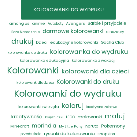
KOLOROWANKI DO WYDRUKU
anime
Barbie i przyjaciele
among us
Avengers
Autoboty
darmowe kolorowanki
Boże Narodzenie
dinozaury
drukuj
Gacha Club
Dzieci
edukacyjne kolorowanki
kolorowanka do wydruku
kolorowanka do druku
kolorowanka edukacyjna
kolorowanka z wakacji
Kolorowanki
kolorowanki dla dzieci
Kolorowanki do druku
kolorowankidladzieci
Kolorowanki do wydruku
koloruj
kolorowanki zwierzęta
kreatywna zabawa
maluj
kreatywność
malowanki
LEGO
Księżniczki
morindia
Pokemony
naruto
Minecraft
My Little Pony
rysunki do kolorowania
shopkins
przedszkole