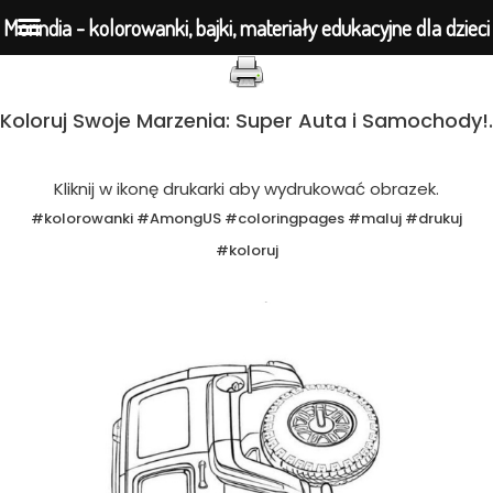
Morindia - kolorowanki, bajki, materiały edukacyjne dla dzieci
Przejdź
Koloruj Swoje Marzenia: Super Auta i Samochody!.
do
treści
Kliknij w ikonę drukarki aby wydrukować obrazek.
#kolorowanki #AmongUS #coloringpages #maluj #drukuj
#koloruj