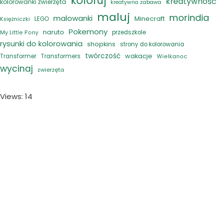
koloruj
kreatywność
kolorowanki zwierzęta
kreatywna zabawa
maluj
morindia
malowanki
Minecraft
LEGO
Księżniczki
Pokemony
naruto
przedszkole
My Little Pony
rysunki do kolorowania
shopkins
strony do kolorowania
twórczość
wakacje
Transformer
Transformers
Wielkanoc
wycinaj
zwierzęta
Views: 14