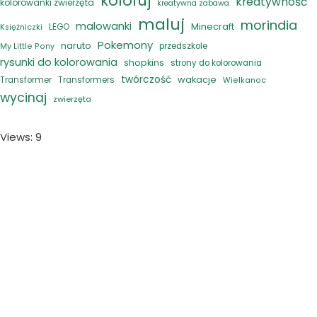
koloruj
kreatywność
kolorowanki zwierzęta
kreatywna zabawa
maluj
morindia
malowanki
Minecraft
LEGO
Księżniczki
Pokemony
naruto
przedszkole
My Little Pony
rysunki do kolorowania
shopkins
strony do kolorowania
twórczość
wakacje
Transformer
Transformers
Wielkanoc
wycinaj
zwierzęta
Views: 9