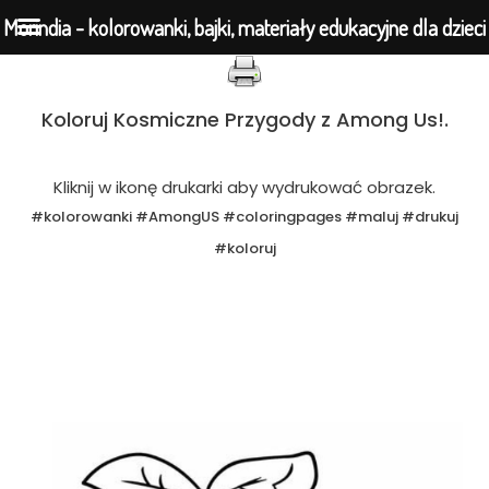
Morindia - kolorowanki, bajki, materiały edukacyjne dla dzieci
Przejdź
Koloruj Kosmiczne Przygody z Among Us!.
do
treści
Kliknij w ikonę drukarki aby wydrukować obrazek.
#kolorowanki #AmongUS #coloringpages #maluj #drukuj
#koloruj