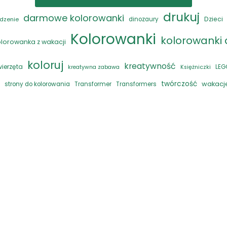
drukuj
darmowe kolorowanki
Dzieci
dzenie
dinozaury
Kolorowanki
kolorowanki d
olorowanka z wakacji
koloruj
kreatywność
wierzęta
LEG
kreatywna zabawa
Księżniczki
twórczość
wakacj
strony do kolorowania
Transformer
Transformers