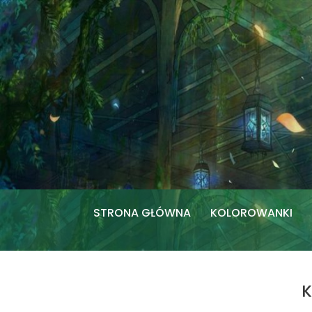
Przejdź
do
treści
STRONA GŁÓWNA
KOLOROWANKI
K