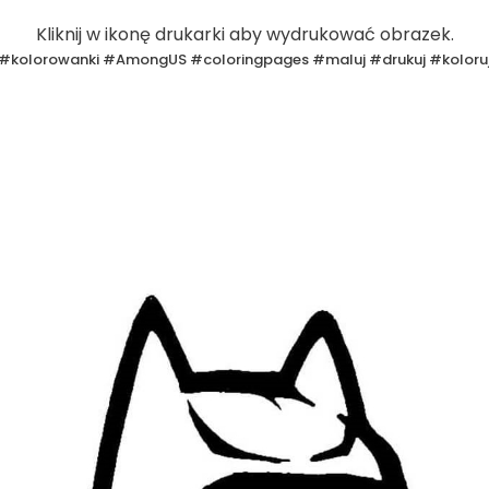
Kliknij w ikonę drukarki aby wydrukować obrazek.
#kolorowanki #AmongUS #coloringpages #maluj #drukuj #koloru