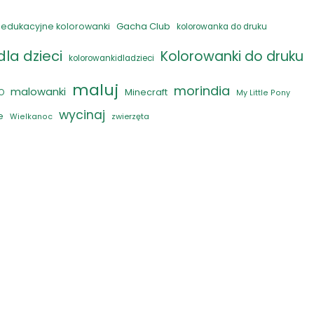
Gacha Club
edukacyjne kolorowanki
kolorowanka do druku
la dzieci
Kolorowanki do druku
kolorowankidladzieci
maluj
morindia
malowanki
Minecraft
O
My Little Pony
wycinaj
e
zwierzęta
Wielkanoc