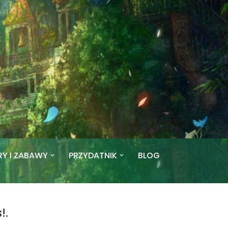
RY I ZABAWY
PRZYDATNIK
BLOG
!.