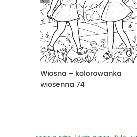
Wiosna – kolorowanka
wiosenna 74
anime
Barbie i pr
among us
Avengers