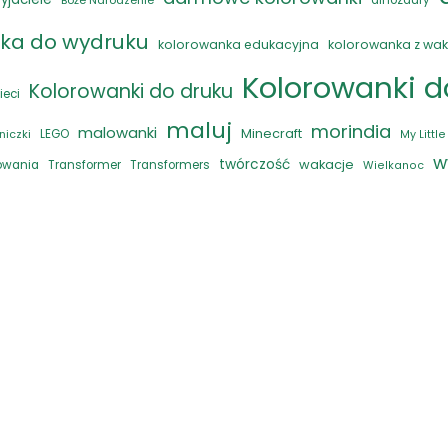
Boże Narodzenie
dinozaury
ka do wydruku
kolorowanka edukacyjna
kolorowanka z wak
Kolorowanki 
Kolorowanki do druku
ieci
maluj
morindia
malowanki
Minecraft
LEGO
niczki
My Littl
w
twórczość
wakacje
rowania
Transformer
Transformers
Wielkanoc