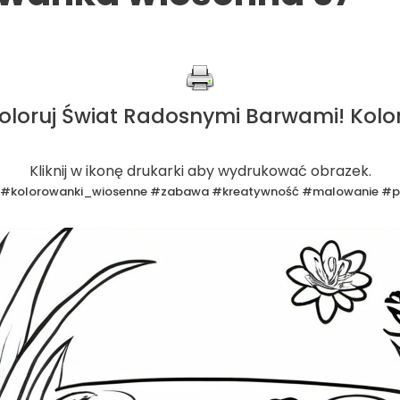
koloruj Świat Radosnymi Barwami! Kolo
Kliknij w ikonę drukarki aby wydrukować obrazek.
 #kolorowanki_wiosenne #zabawa #kreatywność #malowanie #pr