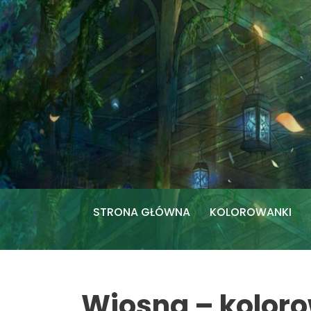
Przejdź
do
treści
STRONA GŁÓWNA
KOLOROWANKI
Wiosna – kolor