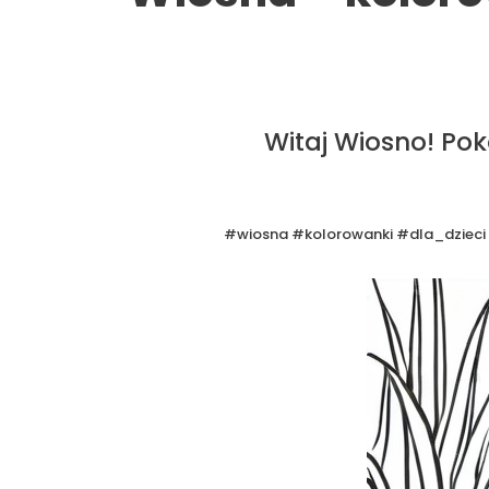
Witaj Wiosno! Po
#wiosna #kolorowanki #dla_dzieci