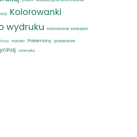
Kolorowanki
acji
do wydruku
kolorowanki zwierzęta
Pokemony
naruto
przedszkole
e Pony
ycinaj
zwierzęta