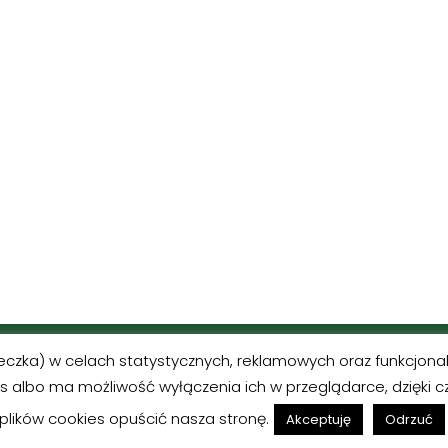
MORINDIA
teczka) w celach statystycznych, reklamowych oraz funkcjon
Neve | Powered by WordP
 albo ma możliwość wyłączenia ich w przeglądarce, dzięki c
plików cookies opuścić nasza stronę.
Akceptuję
Odrzuć
Dzieciom |
Kolorowanki