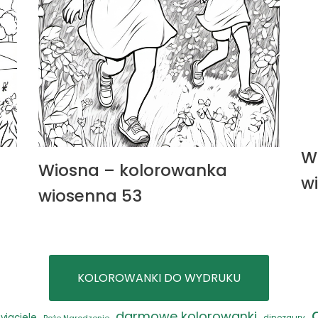
W
Wiosna – kolorowanka
w
wiosenna 53
KOLOROWANKI DO WYDRUKU
darmowe kolorowanki
zyjaciele