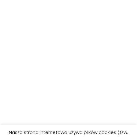
POPRZEDNIE
DALEJ
Nasza strona internetowa używa plików cookies (tzw.
Wiosna – kolorowanka
Wiosna – kolorowanka