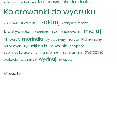
Kolorowanki do druku
kolorowankidladzieci
Kolorowanki do wydruku
koloruj
kolorowanki zwierzęta
kreatywna zabawa
maluj
kreatywność
malowanki
LEGO
Księżniczki
morindia
Pokemony
naruto
Minecraft
My Little Pony
rysunki do kolorowania
shopkins
przedszkole
twórczość
strony do kolorowania
Transformer
Transformers
wycinaj
wakacje
zwierzęta
Wielkanoc
Views: 14