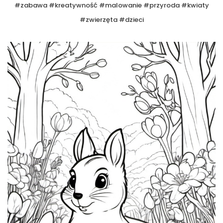
#zabawa #kreatywność #malowanie #przyroda #kwiaty
#zwierzęta #dzieci