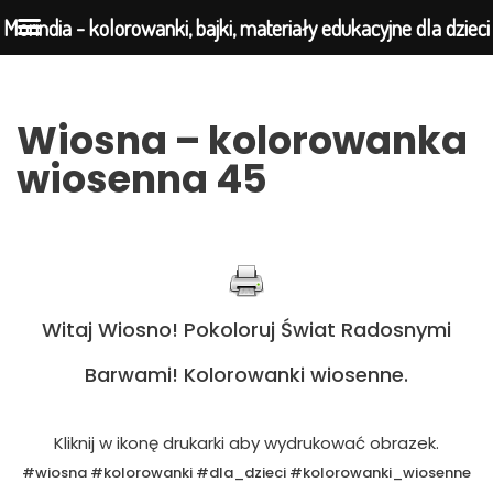
Morindia - kolorowanki, bajki, materiały edukacyjne dla dzieci
Przejdź
Wiosna – kolorowanka
do
wiosenna 45
treści
Witaj Wiosno! Pokoloruj Świat Radosnymi
Barwami! Kolorowanki wiosenne.
Kliknij w ikonę drukarki aby wydrukować obrazek.
#wiosna #kolorowanki #dla_dzieci #kolorowanki_wiosenne