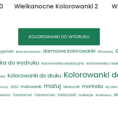
0
Wielkanocne Kolorowanki 2
W
KOLOROWANKI DO WYDRUKU
darmowe kolorowanki
zyjaciele
Boże Narodzenie
dinozaury
ka do wydruku
kolorowanka edukacyjna
kolorowanka z wak
Kolorowanki 
Kolorowanki do druku
ieci
maluj
morindia
malowanki
Minecraft
LEGO
niczki
My Littl
w
twórczość
wakacje
rowania
Transformer
Transformers
Wielkanoc