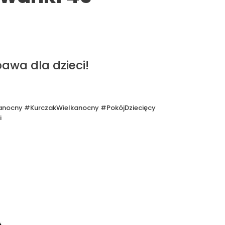
awa dla dzieci!
nocny #KurczakWielkanocny #PokójDziecięcy
i