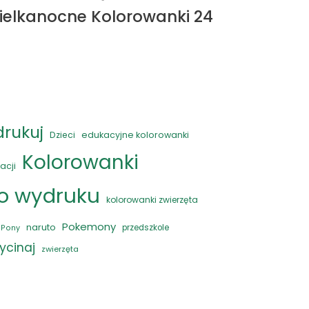
ielkanocne Kolorowanki 24
Wielkan
drukuj
Dzieci
edukacyjne kolorowanki
Kolorowanki
acji
do wydruku
kolorowanki zwierzęta
Pokemony
naruto
przedszkole
e Pony
ycinaj
zwierzęta