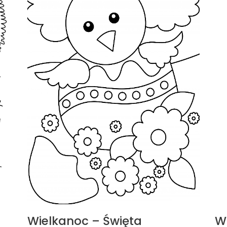
Wielkanoc – Święta
W