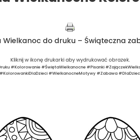
 Wielkanoc do druku – Świąteczna zab
Kliknij w ikonę drukarki aby wydrukować obrazek.
uku #Kolorowanie #ŚwiętaWielkanocne #Pisanki #ZajączekWielka
#KolorowankiDlaDzieci #WielkanocneMotywy #Zabawa #DlaDziec