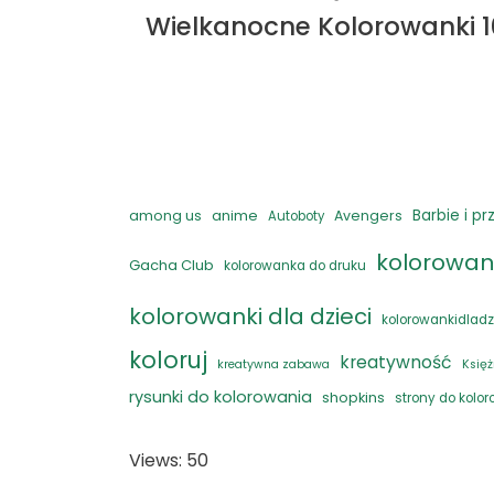
Wielkanocne Kolorowanki 1
anime
Barbie i pr
among us
Avengers
Autoboty
kolorowan
Gacha Club
kolorowanka do druku
kolorowanki dla dzieci
kolorowankidladz
koloruj
kreatywność
kreatywna zabawa
Księż
rysunki do kolorowania
shopkins
strony do kolo
Views: 50