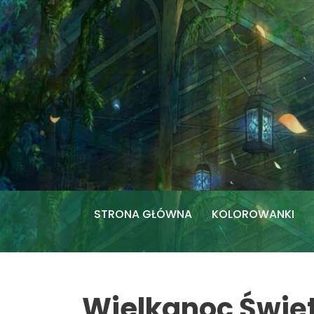
Przejdź
do
treści
STRONA GŁÓWNA
KOLOROWANKI
Wielkanoc Świę