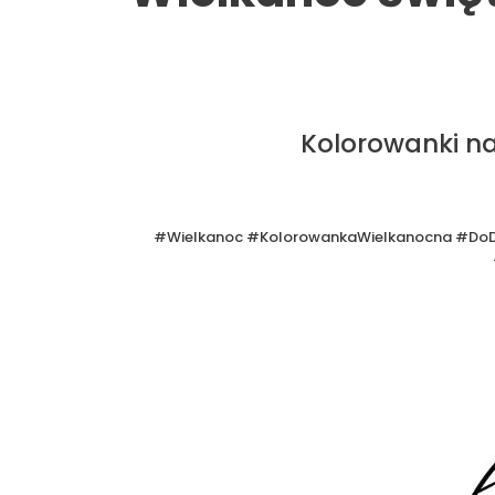
Kolorowanki na
#Wielkanoc #KolorowankaWielkanocna #DoDr