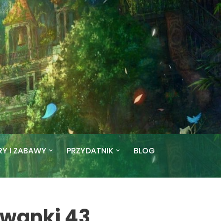
RY I ZABAWY
PRZYDATNIK
BLOG
owanki 43