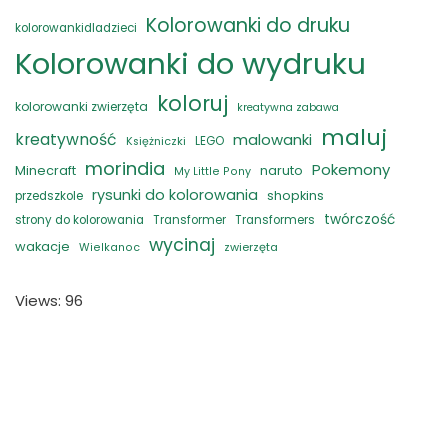
Kolorowanki do druku
kolorowankidladzieci
Kolorowanki do wydruku
koloruj
kolorowanki zwierzęta
kreatywna zabawa
maluj
kreatywność
malowanki
LEGO
Księżniczki
morindia
Pokemony
naruto
Minecraft
My Little Pony
rysunki do kolorowania
shopkins
przedszkole
twórczość
strony do kolorowania
Transformer
Transformers
wycinaj
wakacje
zwierzęta
Wielkanoc
Views: 96