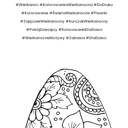
#Wielkanoc #KolorowankaWielkanocna #DoDruku
#Kolorowanie #ŚwiętaWielkanocne #Pisanki
#ZajączekWielkanocny #KurczakWielkanocny
#PokójDziecięcy #KolorowankiDlaDzieci
#WielkanocneMotywy #Zabawa #DlaDzieci