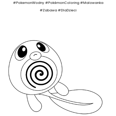
#PokemonWodny #PokémonColoring #Malowanka
#Zabawa #DlaDzieci