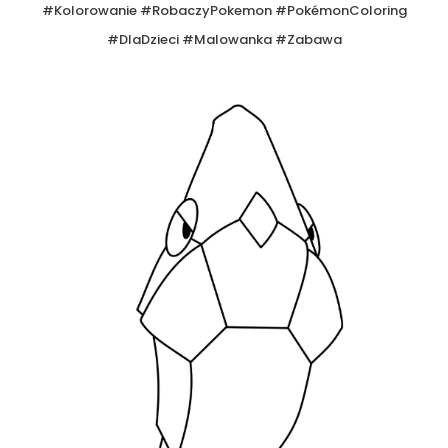
#Kolorowanie #RobaczyPokemon #PokémonColoring
#DlaDzieci #Malowanka #Zabawa