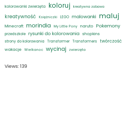
koloruj
kolorowanki zwierzęta
kreatywna zabawa
maluj
kreatywność
malowanki
LEGO
Księżniczki
morindia
Pokemony
naruto
Minecraft
My Little Pony
rysunki do kolorowania
shopkins
przedszkole
twórczość
strony do kolorowania
Transformer
Transformers
wycinaj
wakacje
zwierzęta
Wielkanoc
Views: 139