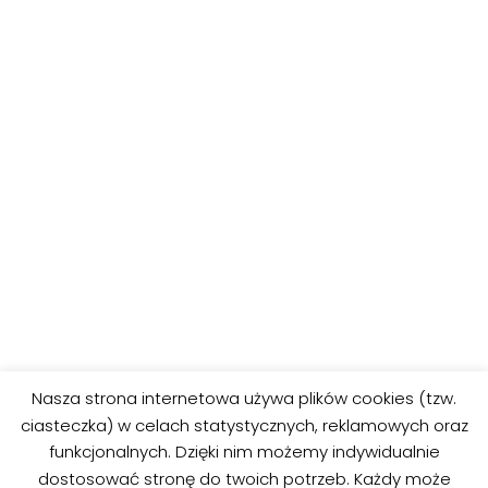
POPRZEDNIE
DALEJ
Nasza strona internetowa używa plików cookies (tzw.
Pokemon Nidoking
Pokemon Meowth
ciasteczka) w celach statystycznych, reklamowych oraz
Kolorowanka
Kolorowanka
funkcjonalnych. Dzięki nim możemy indywidualnie
dostosować stronę do twoich potrzeb. Każdy może