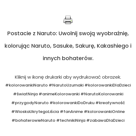
Postacie z Naruto: Uwolnij swoją wyobraźnię,
kolorując Naruto, Sasuke, Sakurę, Kakashiego i
innych bohaterów.
Kliknij w ikonę drukarki aby wydrukować obrazek.
#kolorowankiNaruto #NarutoUzumaki #kolorowankiDlaDzieci
#światNinja #animeKolorowanki #NarutoKolorowanki
#przygodyNaruto #kolorowankiDoDruku #kreatywność
#WioskaUkrytegoLiścia #fanAnime #kolorowankiOnline
#bohaterowieNaruto #technikiNinja #zabawaDlaDzieci