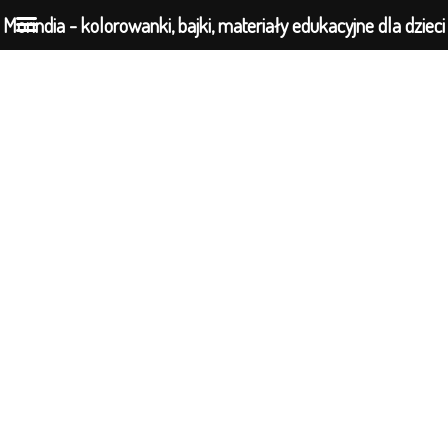
Morindia - kolorowanki, bajki, materiały edukacyjne dla dzieci
Przejdź
do
treści