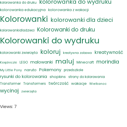
kolorowanka do wydruku
kolorowanka do druku
kolorowanka edukacyjna
kolorowanka z wakacji
Kolorowanki
kolorowanki dla dzieci
Kolorowanki do druku
kolorowankidladzieci
Kolorowanki do wydruku
koloruj
kreatywność
kolorowanki zwierzęta
kreatywna zabawa
maluj
morindia
malowanki
Minecraft
LEGO
Księżniczki
Pokemony
naruto
przedszkole
My Little Pony
rysunki do kolorowania
shopkins
strony do kolorowania
twórczość
wakacje
Transformer
Transformers
Wielkanoc
wycinaj
zwierzęta
Views: 7