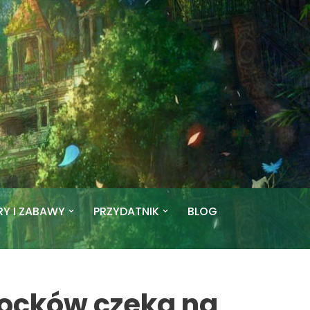
RY I ZABAWY
PRZYDATNIK
BLOG
locków czeka na