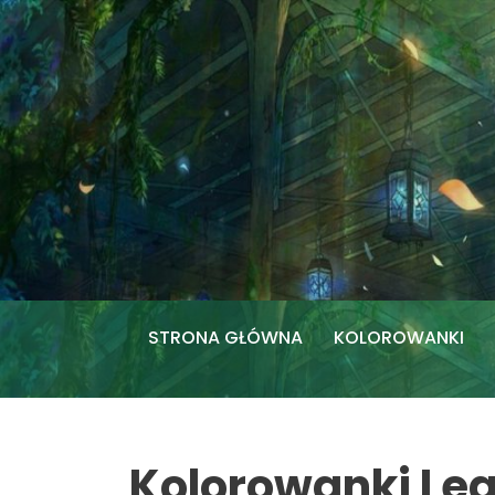
Przejdź
do
treści
STRONA GŁÓWNA
KOLOROWANKI
Kolorowanki Leg