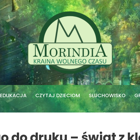
EDUKACJA
CZYTAJ DZIECIOM
SŁUCHOWISKO
G
o do druku – świat z k