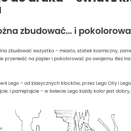
a
można zbudować… i pokolorow
ożna zbudować wszystko – miasto, statek kosmiczny, zamek
ie przenieść na papier i pokolorować po swojemu. Bez inst
serii Lego – od klasycznych klocków, przez Lego City i Le
rujcie. I pamiętajcie – w świecie Lego każdy kolor jest dobry