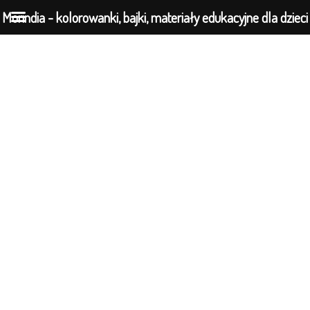
Morindia - kolorowanki, bajki, materiały edukacyjne dla dzieci
Przejdź
do
treści