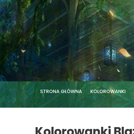
Przejdź
do
treści
STRONA GŁÓWNA
KOLOROWANKI
Kolorowanki Bla