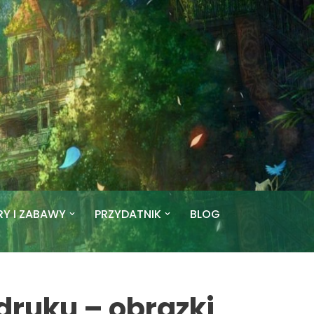
RY I ZABAWY
PRZYDATNIK
BLOG
druku – obrazki