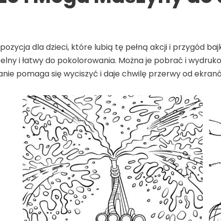
ozycja dla dzieci, które lubią tę pełną akcji i przygód bajk
zytelny i łatwy do pokolorowania. Można je pobrać i wydr
anie pomaga się wyciszyć i daje chwilę przerwy od ekran