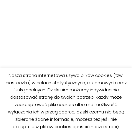
Nasza strona internetowa używa plików cookies (tzw.
POPRZEDNIE
DALEJ
ciasteczka) w celach statystycznych, reklamowych oraz
Blaze Mega Maszyny 1
Blaze Mega Maszyny 3
funkcjonalnych. Dzięki nim możemy indywidualnie
dostosować stronę do twoich potrzeb. Każdy może
zaakceptować pliki cookies albo ma możliwość
wyłączenia ich w przeglądarce, dzięki czemu nie będą
zbierane żadne informacje, możesz też jeśli nie
MORINDIA
akceptujesz plików cookies opuścić nasza stronę.
Neve | Powered by WordPress