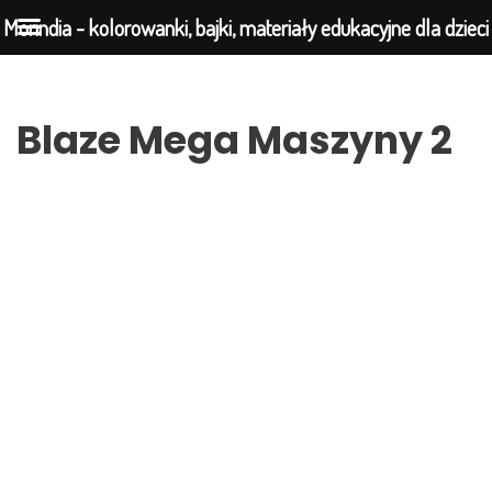
Morindia - kolorowanki, bajki, materiały edukacyjne dla dzieci
Przejdź
Blaze Mega Maszyny 2
do
treści