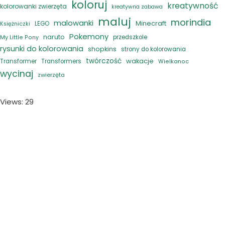
koloruj
kreatywność
kolorowanki zwierzęta
kreatywna zabawa
maluj
morindia
malowanki
Minecraft
LEGO
Księżniczki
Pokemony
naruto
przedszkole
My Little Pony
rysunki do kolorowania
shopkins
strony do kolorowania
twórczość
wakacje
Transformer
Transformers
Wielkanoc
wycinaj
zwierzęta
Views: 29