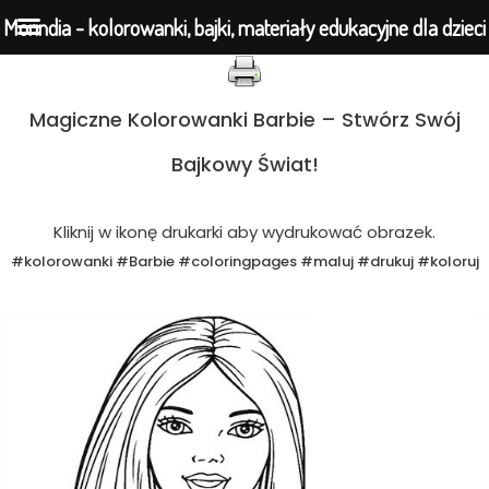
Morindia - kolorowanki, bajki, materiały edukacyjne dla dzieci
Przejdź
Magiczne Kolorowanki Barbie – Stwórz Swój
do
Bajkowy Świat!
treści
Kliknij w ikonę drukarki aby wydrukować obrazek.
#kolorowanki #Barbie #coloringpages #maluj #drukuj #koloruj