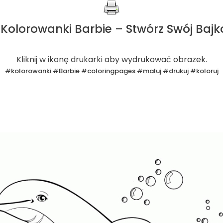
Kolorowanki Barbie – Stwórz Swój Bajk
Kliknij w ikonę drukarki aby wydrukować obrazek.
#kolorowanki #Barbie #coloringpages #maluj #drukuj #koloruj