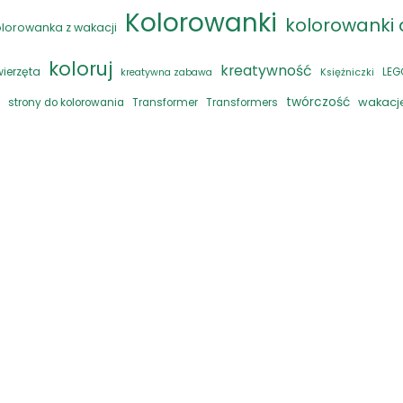
Kolorowanki
kolorowanki d
olorowanka z wakacji
koloruj
kreatywność
wierzęta
LEG
kreatywna zabawa
Księżniczki
twórczość
wakacj
strony do kolorowania
Transformer
Transformers