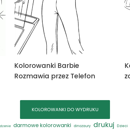
Kolorowanki Barbie
K
Rozmawia przez Telefon
z
KOLOROWANKI DO WYDRUKU
drukuj
darmowe kolorowanki
Dzieci
dzenie
dinozaury