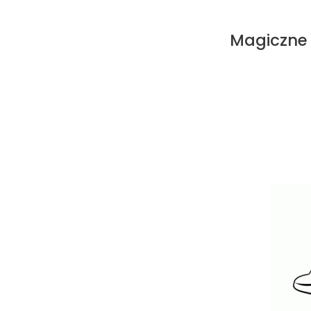
Magiczne 
Przejdź
do
treści