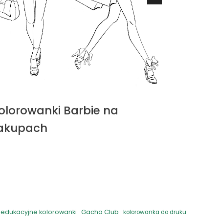
olorowanki Barbie na
Kolorow
akupach
Ochłod
Gacha Club
edukacyjne kolorowanki
kolorowanka do druku