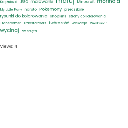
maluj
morindia
malowanki
Minecraft
LEGO
Księżniczki
Pokemony
naruto
przedszkole
My Little Pony
rysunki do kolorowania
shopkins
strony do kolorowania
twórczość
wakacje
Transformer
Transformers
Wielkanoc
wycinaj
zwierzęta
Views: 4