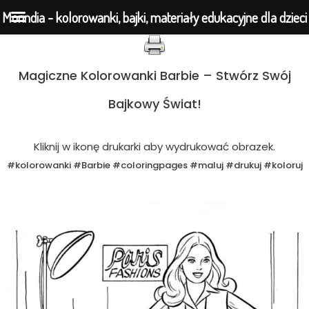
Morindia - kolorowanki, bajki, materiały edukacyjne dla dzieci
Przejdź
Magiczne Kolorowanki Barbie – Stwórz Swój
do
Bajkowy Świat!
treści
Kliknij w ikonę drukarki aby wydrukować obrazek.
#kolorowanki #Barbie #coloringpages #maluj #drukuj #koloruj