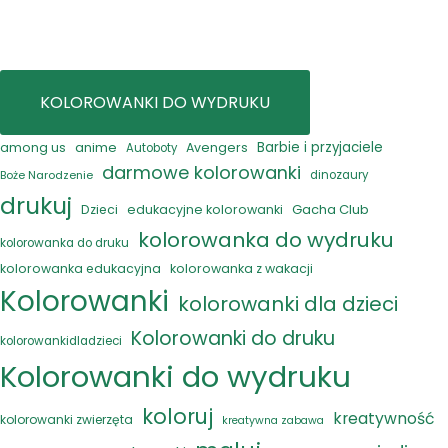
KOLOROWANKI DO WYDRUKU
anime
Barbie i przyjaciele
among us
Avengers
Autoboty
darmowe kolorowanki
Boże Narodzenie
dinozaury
drukuj
Gacha Club
Dzieci
edukacyjne kolorowanki
kolorowanka do wydruku
kolorowanka do druku
kolorowanka edukacyjna
kolorowanka z wakacji
Kolorowanki
kolorowanki dla dzieci
Kolorowanki do druku
kolorowankidladzieci
Kolorowanki do wydruku
koloruj
kreatywność
kolorowanki zwierzęta
kreatywna zabawa