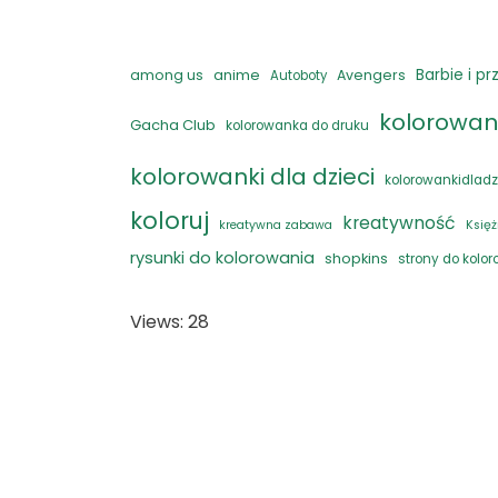
anime
Barbie i pr
among us
Avengers
Autoboty
kolorowan
Gacha Club
kolorowanka do druku
kolorowanki dla dzieci
kolorowankidladz
koloruj
kreatywność
kreatywna zabawa
Księż
rysunki do kolorowania
shopkins
strony do kolo
Views: 28