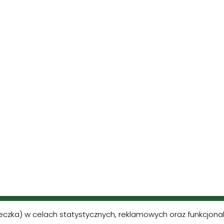
MORINDIA
teczka) w celach statystycznych, reklamowych oraz funkcjon
Neve | Powered by WordP