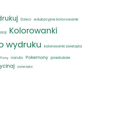
drukuj
Dzieci
edukacyjne kolorowanki
Kolorowanki
acji
do wydruku
kolorowanki zwierzęta
Pokemony
naruto
przedszkole
e Pony
ycinaj
zwierzęta