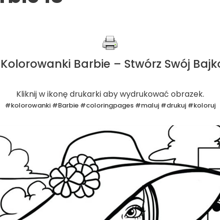
Kolorowanki Barbie – Stwórz Swój Bajk
Kliknij w ikonę drukarki aby wydrukować obrazek.
#kolorowanki #Barbie #coloringpages #maluj #drukuj #koloruj