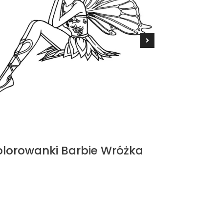
olorowanki Barbie Wróżka
Kolorowa
Dzwonec