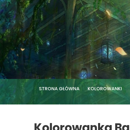
Przejdź
do
treści
STRONA GŁÓWNA
KOLOROWANKI
Kolorowanka Bar