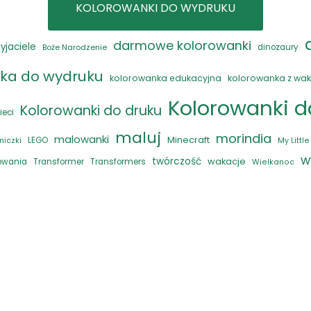
KOLOROWANKI DO WYDRUKU
darmowe kolorowanki
zyjaciele
Boże Narodzenie
dinozaury
ka do wydruku
kolorowanka edukacyjna
kolorowanka z wak
Kolorowanki 
Kolorowanki do druku
ieci
maluj
morindia
malowanki
Minecraft
LEGO
niczki
My Littl
w
twórczość
wakacje
rowania
Transformer
Transformers
Wielkanoc