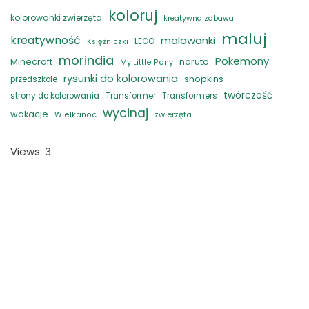
koloruj
kolorowanki zwierzęta
kreatywna zabawa
maluj
kreatywność
malowanki
LEGO
Księżniczki
morindia
Pokemony
naruto
Minecraft
My Little Pony
rysunki do kolorowania
shopkins
przedszkole
twórczość
strony do kolorowania
Transformer
Transformers
wycinaj
wakacje
zwierzęta
Wielkanoc
Views: 3