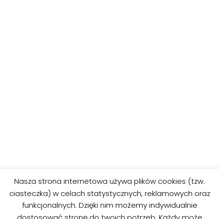
POPRZEDNIE
DALEJ
Nasza strona internetowa używa plików cookies (tzw.
Iron Man Kolorowanka 1
Iron Man Kolorowanka 3
ciasteczka) w celach statystycznych, reklamowych oraz
Avengers
Avengers
funkcjonalnych. Dzięki nim możemy indywidualnie
dostosować stronę do twoich potrzeb. Każdy może