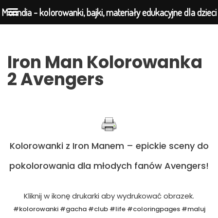
Morindia - kolorowanki, bajki, materiały edukacyjne dla dzieci
Przejdź
Iron Man Kolorowanka
do
2 Avengers
treści
Kolorowanki z Iron Manem – epickie sceny do
pokolorowania dla młodych fanów Avengers!
Kliknij w ikonę drukarki aby wydrukować obrazek.
#kolorowanki #gacha #club #life #coloringpages #maluj