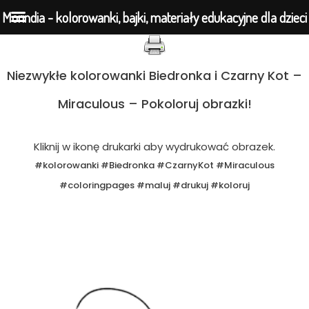
Morindia - kolorowanki, bajki, materiały edukacyjne dla dzieci
Przejdź
Niezwykłe kolorowanki Biedronka i Czarny Kot –
do
Miraculous – Pokoloruj obrazki!
treści
Kliknij w ikonę drukarki aby wydrukować obrazek.
#kolorowanki #Biedronka #CzarnyKot #Miraculous
#coloringpages #maluj #drukuj #koloruj