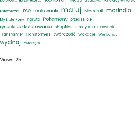
kolorowanki zwierzęta
kreatywna zabawa
maluj
morindia
malowanki
Minecraft
LEGO
Księżniczki
Pokemony
naruto
przedszkole
My Little Pony
rysunki do kolorowania
shopkins
strony do kolorowania
twórczość
wakacje
Transformer
Transformers
Wielkanoc
wycinaj
zwierzęta
Views: 25