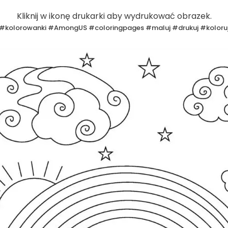
Kliknij w ikonę drukarki aby wydrukować obrazek.
#kolorowanki #AmongUS #coloringpages #maluj #drukuj #koloru