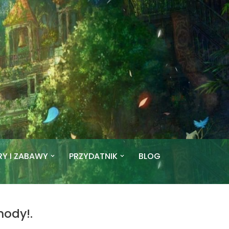
RY I ZABAWY
PRZYDATNIK
BLOG
hody!.