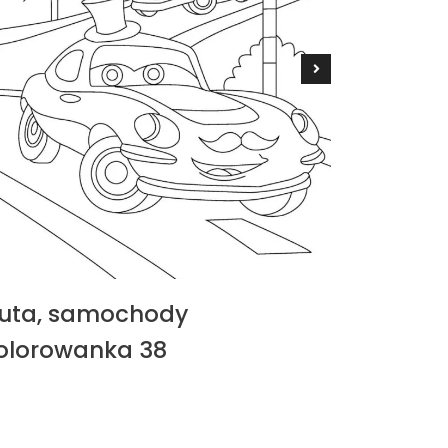
uta, samochody
Auta, 
olorowanka 38
koloro