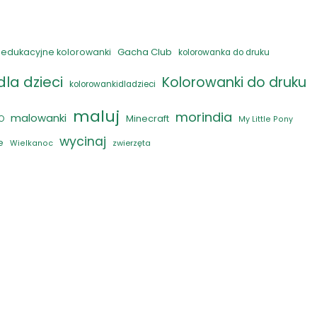
Gacha Club
edukacyjne kolorowanki
kolorowanka do druku
la dzieci
Kolorowanki do druku
kolorowankidladzieci
maluj
morindia
malowanki
Minecraft
O
My Little Pony
wycinaj
e
zwierzęta
Wielkanoc