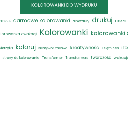
KOLOROWANKI DO WYDRUKU
drukuj
darmowe kolorowanki
Dzieci
dzenie
dinozaury
Kolorowanki
kolorowanki d
olorowanka z wakacji
koloruj
kreatywność
wierzęta
LEG
kreatywna zabawa
Księżniczki
twórczość
wakacj
strony do kolorowania
Transformer
Transformers