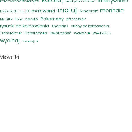
koloruj
kreatywność
kolorowanki zwierzęta
kreatywna zabawa
maluj
morindia
malowanki
Minecraft
LEGO
Księżniczki
Pokemony
naruto
przedszkole
My Little Pony
rysunki do kolorowania
shopkins
strony do kolorowania
twórczość
wakacje
Transformer
Transformers
Wielkanoc
wycinaj
zwierzęta
Views: 14