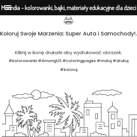
Morindia - kolorowanki, bajki, materiały edukacyjne dla dzieci
Przejdź
Koloruj Swoje Marzenia: Super Auta i Samochody!.
do
treści
Kliknij w ikonę drukarki aby wydrukować obrazek.
#kolorowanki #AmongUS #coloringpages #maluj #drukuj
#koloruj