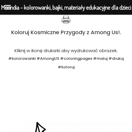
Morindia - kolorowanki, bajki, materiały edukacyjne dla dzieci
Przejdź
Koloruj Kosmiczne Przygody z Among Us!.
do
treści
Kliknij w ikonę drukarki aby wydrukować obrazek.
#kolorowanki #AmongUS #coloringpages #maluj #drukuj
#koloruj