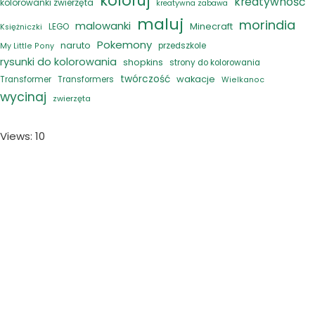
koloruj
kreatywność
kolorowanki zwierzęta
kreatywna zabawa
maluj
morindia
malowanki
Minecraft
LEGO
Księżniczki
Pokemony
naruto
przedszkole
My Little Pony
rysunki do kolorowania
shopkins
strony do kolorowania
twórczość
wakacje
Transformer
Transformers
Wielkanoc
wycinaj
zwierzęta
Views: 10