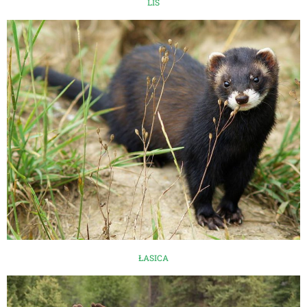
LIS
ŁASICA