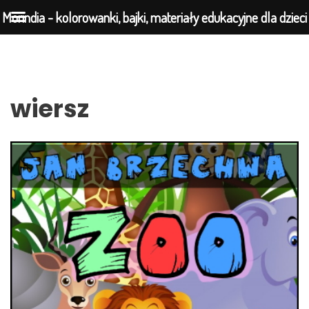
Morindia - kolorowanki, bajki, materiały edukacyjne dla dzieci
Przejdź
do
wiersz
treści