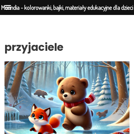
Morindia - kolorowanki, bajki, materiały edukacyjne dla dzieci
Przejdź
do
przyjaciele
treści