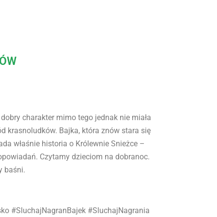
KÓW
 dobry charakter mimo tego jednak nie miała
d krasnoludków. Bajka, która znów stara się
da właśnie historia o Królewnie Snieżce –
 opowiadań. Czytamy dzieciom na dobranoc.
y baśni.
sko #SluchajNagranBajek #SluchajNagrania