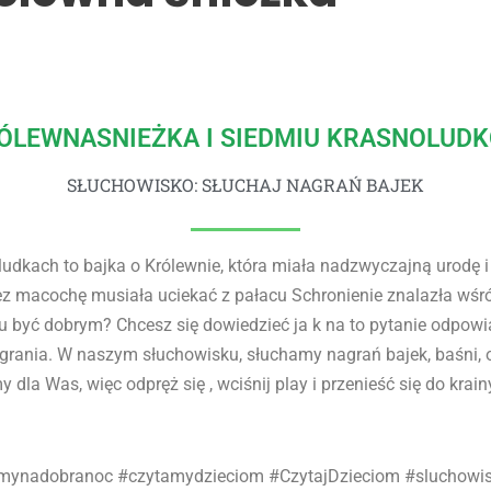
ÓLEWNASNIEŻKA I SIEDMIU KRASNOLUD
SŁUCHOWISKO: SŁUCHAJ NAGRAŃ BAJEK
ludkach to bajka o Królewnie, która miała nadzwyczajną urodę i
z macochę musiała uciekać z pałacu Schronienie znalazła wśró
u być dobrym? Chcesz się dowiedzieć ja k na to pytanie odpowia
rania. W naszym słuchowisku, słuchamy nagrań bajek, baśni,
 dla Was, więc odpręż się , wciśnij play i przenieść się do krain
amynadobranoc #czytamydzieciom #CzytajDzieciom #sluchowi