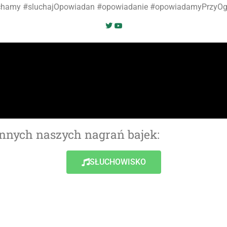
chamy #sluchajOpowiadan #opowiadanie #opowiadamyPrzyOg
nnych naszych nagrań bajek:
SŁUCHOWISKO