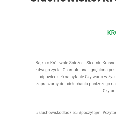
KR
Bajka o Królewnie Snieżce i Siedmiu Krasno
łatwego życia. Osamotniona i gnębiona prze
odpowiedzieć na pytanie Czy warto w życi
zapraszamy do odsłuchania poniższego nag
Czytamy
#sluchowiskodladzieci #poczytajmi #czyt