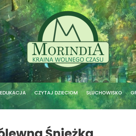
EDUKACJA
CZYTAJ DZIECIOM
SŁUCHOWISKO
G
ólewna Śnieżka