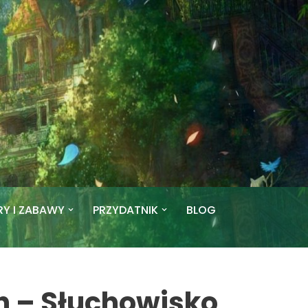
RY I ZABAWY
PRZYDATNIK
BLOG
h – Słuchowisko