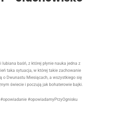
lubiana baśń, z której płynie nauka jedna z
zień taka sytuacja, w której takie zachowanie
ią o Dwunastu Miesiącach, a wszystkiego się
znym świecie i poczują jak bohaterowie bajki.
n #opowiadanie #opowiadamyPrzyOgnisku