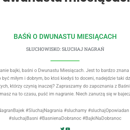
BAŚŃ O DWUNASTU MIESIĄCACH
SŁUCHOWISKO: SŁUCHAJ NAGRAŃ
ie bajki, baśni o Dwunastu Miesiącach. Jest to bardzo znana i 
o być miłym i dobrym, bo ktoś kiedyś to doceni, nadejdzie taki d
o tych, którzy czynią inaczej? Zapraszamy do zapoznania z Baśn
 masz na to czasu, puść im nagranie. Niech zanurzą się w bajec
jNagranBajek #SluchajNagrania #sluchamy #sluchajOpowiada
#sluchajBasni #BasnienaDobranoc #BajkiNaDobranoc