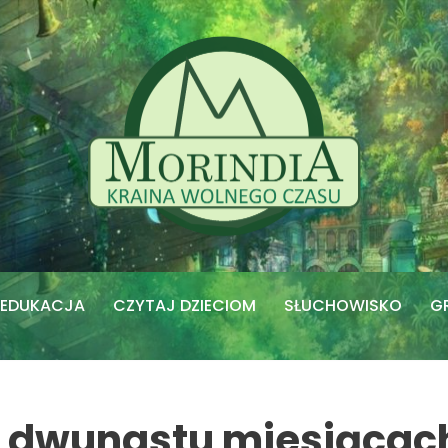
EDUKACJA
CZYTAJ DZIECIOM
SŁUCHOWISKO
G
o dwunastu miesiącac