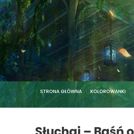
Przejdź
do
treści
STRONA GŁÓWNA
KOLOROWANKI
Słuchaj – Baśń 