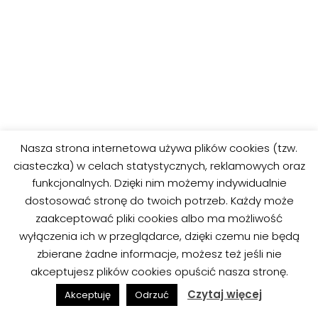
Nasza strona internetowa używa plików cookies (tzw.
ciasteczka) w celach statystycznych, reklamowych oraz
funkcjonalnych. Dzięki nim możemy indywidualnie
dostosować stronę do twoich potrzeb. Każdy może
MORINDIA
zaakceptować pliki cookies albo ma możliwość
Neve | Powered by WordPress
wyłączenia ich w przeglądarce, dzięki czemu nie będą
zbierane żadne informacje, możesz też jeśli nie
Czytaj Dzieciom |
Kolorowanki
akceptujesz plików cookies opuścić nasza stronę.
Czytaj więcej
Akceptuję
Odrzuć