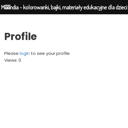
Morindia - kolorowanki, bajki, materiały edukacyjne dla dzieci
Przejdź
Profile
do
treści
Please
login
to see your profile
Views: 0