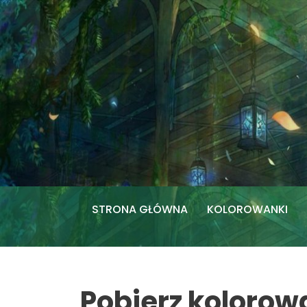
Przejdź
do
treści
STRONA GŁÓWNA
KOLOROWANKI
Pobierz kolorow