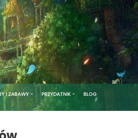
RY I ZABAWY
PRZYDATNIK
BLOG
ków