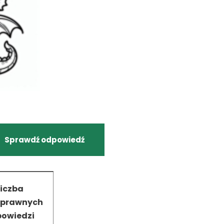
Sprawdź odpowiedź
Liczba
oprawnych
owiedzi