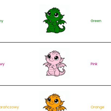
ny
Green
wy
Pink
arańczowy
Orange