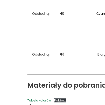
Odsłuchaj
Czar
Odsłuchaj
Biał
Materiały do pobrani
Tabela kolorów
Pobierz