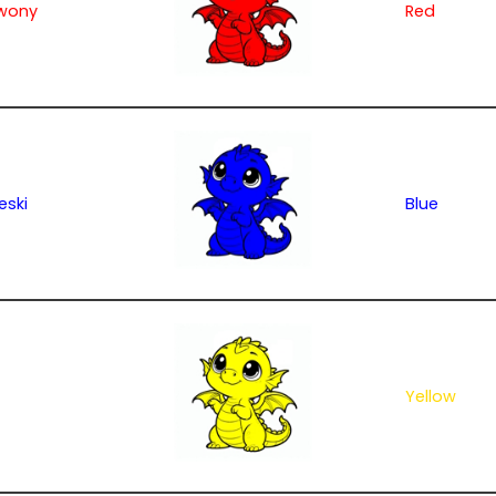
wony
Red
eski
Blue
Yellow