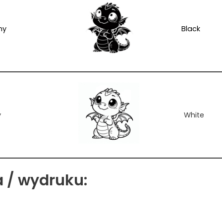
ny
Black
y
White
a / wydruku: