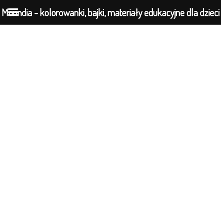
Morindia - kolorowanki, bajki, materiały edukacyjne dla dzieci
Przejdź
do
treści