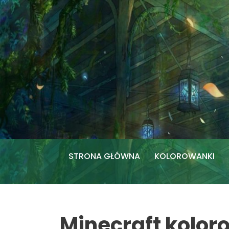
Przejdź
do
treści
STRONA GŁÓWNA
KOLOROWANKI
Minecraft kolo