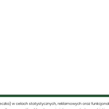
MORINDIA
teczka) w celach statystycznych, reklamowych oraz funkcjon
Neve | Powered by WordP