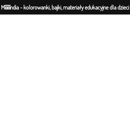
Morindia - kolorowanki, bajki, materiały edukacyjne dla dzieci
Przejdź
do
treści