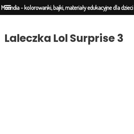
Morindia - kolorowanki, bajki, materiały edukacyjne dla dzieci
Przejdź
Laleczka Lol Surprise 3
do
treści